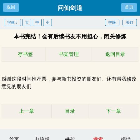
问仙剑道
返回
首页
字体：
大
中
小
护眼
关灯
本书完结！会有后续书友不用担心，闭关修炼
存书签
书架管理
返回目录
感谢这段时间推荐票，参与新书投资的朋友们。还有帮我修改
意见的朋友们
上一章
目录
下一章
首页
电脑版
书架
搜索
报错