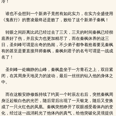
冷！
谁也不会想到一个新弟子竟然有如此实力，在实力全盛使用
《鬼夜行》的曹凌最终还是败了，败给了这个新弟子秦枫！
转眼之间距离比武已经过去了三天，三天的时间秦枫已经彻
底养好了伤，并且实力也更加精尽了，而在秦枫休养的这三
日，圣剑峰可谓是出奇的热闹，不少弟子都争着抢着要见秦枫
有的甚至是要直接拜师秦枫，秦枫剑君子的名号可谓是一战成
名了！
圣剑峰一处幽静的山峰，秦枫盘坐于一方青石之上，双目紧
闭，在其周身天地灵力的波动，最后一丝丝的钻入他的身体之
中。
而在这般安静修炼持续了约莫一个时辰左右后，突然秦枫周
身泛起银白色的光芒，随后背后出现了一天银龙，随后又变换
成了一只火红色的凤凰。秦枫突然睁开了双眼感受着体内的变
化，经过这一战消耗光了他体内的真气，给他突破化灵境提供