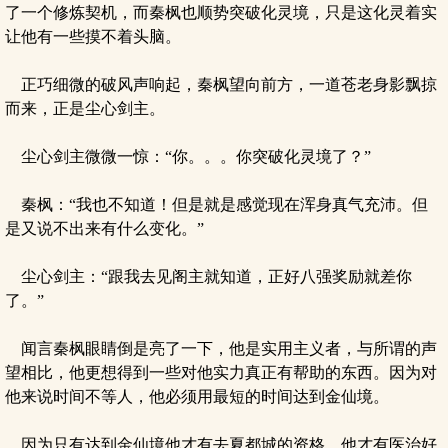
了一个修炼契机，而秦枫也顺势突破化灵境，只是这化灵着实
让他有一些摸不着头脑。
正巧细微的破风声响起，秦枫望向前方，一道苍老身影飘掠
而来，正是尘心剑主。
尘心剑主微微一惊：“你。。。你突破化灵境了？”
秦枫：“我也不知道！但是就是感觉现在浑身真气充沛。但
是又说不出来有什么变化。”
尘心剑主：“跟我去见阁主就知道，正好八强奖励就差你
了。”
闻言秦枫眼睛倒是亮了一下，他是实用主义者，与所谓的声
望相比，他更想得到一些对他实力真正有帮助的东西。因为对
他来说时间不等人，他必须用最短的时间达到金仙境。
因为只有达到金仙境他才有去夏都城的资格，他才有医治好