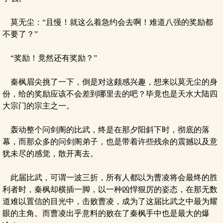
莫无尘：“且慢！就这么着急约会去啊！难道八强的奖励都
不要了？”
“奖励！竟然还有奖励？”
秦枫眉尖挑了一下，倒是对这颇感兴趣，想来以莫无尘的身
份，给的奖励应该不会差到哪里去的吧？毕竟也是天水大陆四
大宗门的宗主之一。
轰动整个问剑阁的比武，终是在那夕阳斜下时，彻底的落
幕，而那众多的问剑阁弟子，也是带着许些残余的震撼以及意
犹未尽的感觉，散开离去。
此届比武，可谓一波三折，所有人都以为曹凌将会最终的胜
利者时，秦枫却横插一脚，以一种凶悍狠厉的姿态，在那无数
道难以置信的目光中，击败曹凌，成为了这届比武之中最为耀
眼的主角。而曹凌出乎意料的败在了秦枫手中也是最大的爆