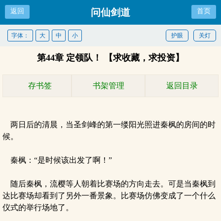
问仙剑道
返回
首页
字体：
大
中
小
护眼
关灯
第44章 定领队！ 【求收藏，求投资】
存书签
书架管理
返回目录
两日后的清晨，当圣剑峰的第一缕阳光照进秦枫的房间的时
候。
秦枫：“是时候该出发了啊！”
随后秦枫，流樱等人朝着比赛场的方向走去。可是当秦枫到
达比赛场却看到了另外一番景象。比赛场仿佛变成了一个什么
仪式的举行场地了。