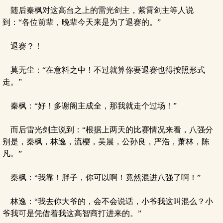
随后秦枫对这高台之上的雷光剑主，紫霄剑主等人说
到：“各位前辈，晚辈今天来是为了退赛的。”
退赛？！
莫无尘：“在意料之中！不过就算你要退赛也得按照形式
走。”
秦枫：“好！多谢阁主成全，那我就走个过场！”
而后雷光剑主说到：“根据上两天的比赛情况来看，八强分
别是，秦枫，林逸，流樱，吴晨，公孙良，严浩，萧林，陈
凡。”
秦枫：“我靠！胖子，你可以啊！竟然混进八强了啊！”
林逸：“我去你大爷的，会不会说话，小爷我这叫混么？小
爷我可是凭借着我这高智商打进来的。”