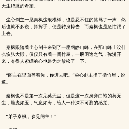
天生绝脉的希望。
尘心剑主一见秦枫这般模样，也是忍不住的笑骂了一声，然
后也就不多说，挥挥手，便是转身掠去，而秦枫也是急忙跟了
上去。
秦枫跟随着尘心剑主来到了一座幽静山峰，在那山峰上没什
么恢弘大殿，仅仅只有着一间竹屋，一股闲逸之气，弥漫开
来，令得人紧绷的心也是为之放松了一下。
“阁主在里面等着你，你进去吧。”尘心剑主指了指竹屋，说
道。
秦枫也不是第一次见莫无尘，但是这一次身穿白袍的莫无
尘，脸庞如玉，气息如海，给人一种深不可测的感觉。
“弟子秦枫，参见阁主！”