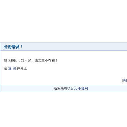
出现错误！
错误原因：对不起，该文章不存在！
请
返 回
并修正
[
关
版权所有©
t7b5小说网