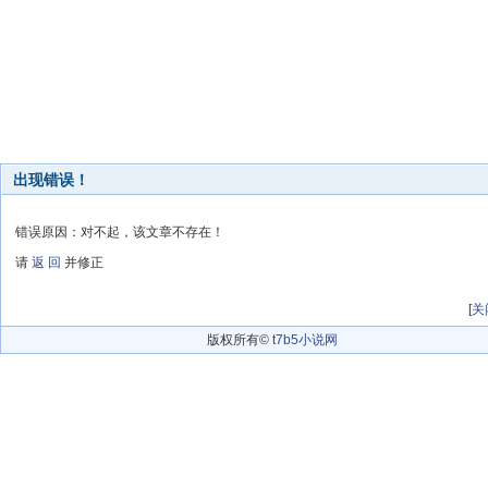
出现错误！
错误原因：对不起，该文章不存在！
请
返 回
并修正
[
关
版权所有©
t7b5小说网