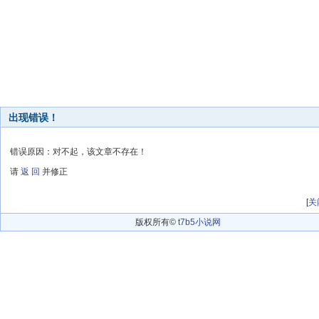
出现错误！
错误原因：对不起，该文章不存在！
请
返 回
并修正
[
关
版权所有©
t7b5小说网