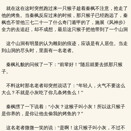
就在这在这时突然跑过来一只猴子趁着秦枫不注意，抢走了
他的烤鱼。当秦枫反应过来的时候，那只猴子已经跑远了，秦
枫也不管他三七二十一了什么奇门遁甲的了，施展《风神步》
全力的去追赶，却不成想，最后这只猴子把他带到了一个山洞
这个山洞有明显的认为雕刻的痕迹，应该是有人居住。当走
到山洞的尽头时，里面有一名老者。
秦枫礼貌的问候了一下：“前辈好！”随后就要去抓那只猴
子。
不料这时那名老者却突然说话了：“年轻人，火气不要这么
大么？不就是小灰吃了你几条烤鱼么！”
秦枫愣了一下说着：“小灰？这猴子叫小灰！所以这只猴子
是你养的，是你让他去偷我的烤鱼的？”
这名老者微微一笑的说：“是啊！这只猴子叫小灰，不过不