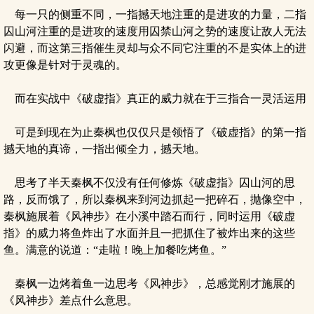
每一只的侧重不同，一指撼天地注重的是进攻的力量，二指
囚山河注重的是进攻的速度用囚禁山河之势的速度让敌人无法
闪避，而这第三指催生灵却与众不同它注重的不是实体上的进
攻更像是针对于灵魂的。
而在实战中《破虚指》真正的威力就在于三指合一灵活运用
可是到现在为止秦枫也仅仅只是领悟了《破虚指》的第一指
撼天地的真谛，一指出倾全力，撼天地。
思考了半天秦枫不仅没有任何修炼《破虚指》囚山河的思
路，反而饿了，所以秦枫来到河边抓起一把碎石，抛像空中，
秦枫施展着《风神步》在小溪中踏石而行，同时运用《破虚
指》的威力将鱼炸出了水面并且一把抓住了被炸出来的这些
鱼。满意的说道：“走啦！晚上加餐吃烤鱼。”
秦枫一边烤着鱼一边思考《风神步》，总感觉刚才施展的
《风神步》差点什么意思。