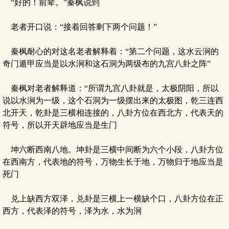
“好的！前辈。”秦枫说到
老者开口说：“接着回答剩下两个问题！”
秦枫耐心的对这名老者解释着：“第二个问题，这水云涧的
奇门遁甲应当是以水涧和这石洞为两级布的九宫八卦之阵”
秦枫对老者解释道：“所谓九宫八卦就是，太极阴阳，所以
说以水涧为一级，这个石洞为一级摆出来的太极图，乾三连西
北开天，乾卦是三横相连接的，八卦方位在西北方，代表天的
符号，所以开天辟地应当是生门
坤六断西南八地。坤卦是三横中间断为六个小段，八卦方位
在西南方，代表地的符号，万物生长于地，万物归于地应当是
死门
兑上缺西方双泽，兑卦是三横上一横缺个口，八卦方位在正
西方，代表泽的符号，泽为水，水为涧