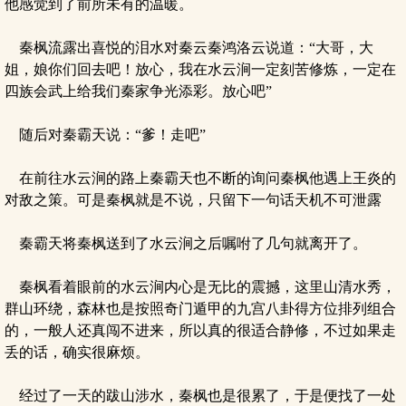
他感觉到了前所未有的温暖。
秦枫流露出喜悦的泪水对秦云秦鸿洛云说道：“大哥，大
姐，娘你们回去吧！放心，我在水云涧一定刻苦修炼，一定在
四族会武上给我们秦家争光添彩。放心吧”
随后对秦霸天说：“爹！走吧”
在前往水云涧的路上秦霸天也不断的询问秦枫他遇上王炎的
对敌之策。可是秦枫就是不说，只留下一句话天机不可泄露
秦霸天将秦枫送到了水云涧之后嘱咐了几句就离开了。
秦枫看着眼前的水云涧内心是无比的震撼，这里山清水秀，
群山环绕，森林也是按照奇门遁甲的九宫八卦得方位排列组合
的，一般人还真闯不进来，所以真的很适合静修，不过如果走
丢的话，确实很麻烦。
经过了一天的跋山涉水，秦枫也是很累了，于是便找了一处