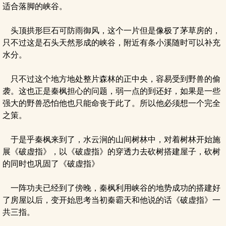
适合落脚的峡谷。
头顶拱形巨石可防雨御风，这个一片但是像极了茅草房的，
只不过这是石头天然形成的峡谷，附近有条小溪随时可以补充
水分。
只不过这个地方地处整片森林的正中央，容易受到野兽的偷
袭。这也正是秦枫担心的问题，弱一点的到还好，如果是一些
强大的野兽恐怕他也只能命丧于此了。所以他必须想一个完全
之策。
于是乎秦枫来到了，水云涧的山间树林中，对着树林开始施
展《破虚指》，以《破虚指》的穿透力去砍树搭建屋子，砍树
的同时也巩固了《破虚指》
一阵功夫已经到了傍晚，秦枫利用峡谷的地势成功的搭建好
了房屋以后，变开始思考当初秦霸天和他说的话《破虚指》一
共三指。