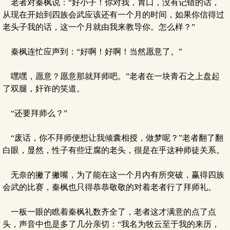
老者对秦枫说：“好小子！你对我，胃口，没有记错的话，
从现在开始到四族会武应该还有一个月的时间，如果你信得过
老头子我的话，这一个月就由我来教导你。怎么样？”
秦枫连忙应声到：“好啊！好啊！当然愿意了。”
嘿嘿，愿意？愿意那就拜师吧。”老者在一块青石之上盘起
了双腿，奸诈的笑道。
“还要拜师么？”
“废话，你不拜师便想让我倾囊相授，做梦呢？”老者翻了翻
白眼，显然，性子有些迂腐的老头，很是在乎这种师徒关系。
无奈的撇了撇嘴，为了能在这一个月内有所突破，赢得四族
会武的比赛，秦枫也只得恭恭敬敬的对着老者行了拜师礼。
一板一眼的瞧着秦枫礼数齐全了，老者这才满意的点了点
头，声音中也是多了几分亲切：“我名为牧云至于我的来历，