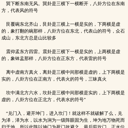
巽下断东南无风。巽卦是三横下一横断开，八卦方位在东南
方，代表风的符号
艮覆碗东北齐山，艮卦是三横上一横是实的，下两横是虚
的，象打翻的碗那样，八卦方位在东北，代表山的符号，众石
成山，东北方总是山比较多
震仰孟东方四雷。震卦是三横下一横是实的，上两横是虚
的，象钵盂那样，八卦方位在正东方，代表雷的符号
离中虚南方真火，离卦是三横中间那横是虚的，上下两横是
实的，八卦方位在正南方，代表火的符号，三昧真火
坎中满北方六水，坎卦是三横中间那横是实的，上下两横是
虚的，八卦方位在正北方，代表水的符号”
“兑门入，避开坤门，进入坎门！就这样不就破解了么，兑
为泽，泽为水，以水为涧为一级阵眼固为生，坤为地万物死而
归于地，所以此阵以坤门为死门故避之，最后茹坎门，正水位