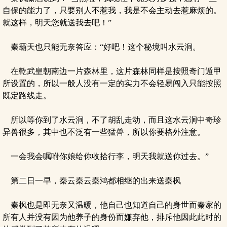
自保的能力了，只要别人不惹我，我是不会主动去惹麻烦的。
就这样，明天您就送我去吧！”
秦霸天也只能无奈答应：“好吧！这个秘境叫水云涧。
在乾武皇朝南边一片森林里，这片森林同样是按照奇门遁甲
所设置的，所以一般人没有一定的实力不会轻易闯入只能按照
既定路线走。
所以等你到了水云涧，不了胡乱走动，而且这水云涧中奇珍
异兽很多，其中也不泛有一些猛兽，所以你要格外注意。
一会我会嘱咐你娘给你收拾行李，明天我就送你过去。”
第二日一早，秦云秦云秦鸿都相继的出来送秦枫
秦枫也是即无奈又温暖，他自己也知道自己的身世而秦家的
所有人并没有因为他养子的身份而嫌弃他，排斥他因此此时的