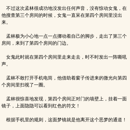
不过这次孟林很成功地没发出任何声音，没有惊动女鬼，在
他搜查第三个房间的时候，女鬼一直呆在第四个房间里没出
来。
孟林极为小心地一点一点挪动着自己的脚步，走出了第三个
房间，来到了第四个房间的门边。
女鬼此时就在第四个房间里走来走去，时不时发出一阵嘶吼
声。
孟林不敢打开手机电筒，他借助着窗子传进来的微光向第四
个房间里扫视了一圈。
孟林很惊喜地发现，第四个房间正对门的墙壁上，挂着一面
镜子，上面隐隐可以看到红色的符文！
根据手机里的规则，这面梦镜就是他离开这个恶梦的通道！