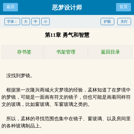
恶梦设计师
返回
首页
字体：
大
中
小
护眼
关灯
第11章 勇气和智慧
存书签
书架管理
返回目录
没找到梦镜。
根据第一次隆兴商城火灾梦境的经验，孟林知道了在梦境中
的梦镜，可能是一面画有符文的镜子，但也可能是画着同样符
文的玻璃，比如窗玻璃、车窗玻璃之类的。
所以，孟林的寻找范围也集中在镜子、窗玻璃、以及房间里
的各种玻璃制品上。