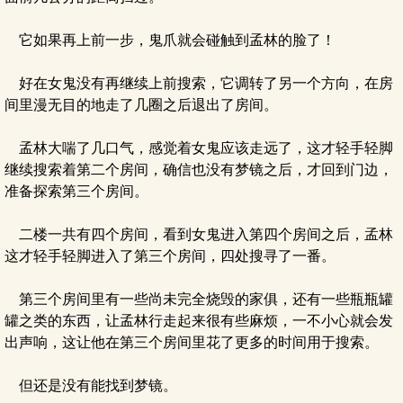
它如果再上前一步，鬼爪就会碰触到孟林的脸了！
好在女鬼没有再继续上前搜索，它调转了另一个方向，在房
间里漫无目的地走了几圈之后退出了房间。
孟林大喘了几口气，感觉着女鬼应该走远了，这才轻手轻脚
继续搜索着第二个房间，确信也没有梦镜之后，才回到门边，
准备探索第三个房间。
二楼一共有四个房间，看到女鬼进入第四个房间之后，孟林
这才轻手轻脚进入了第三个房间，四处搜寻了一番。
第三个房间里有一些尚未完全烧毁的家俱，还有一些瓶瓶罐
罐之类的东西，让孟林行走起来很有些麻烦，一不小心就会发
出声响，这让他在第三个房间里花了更多的时间用于搜索。
但还是没有能找到梦镜。