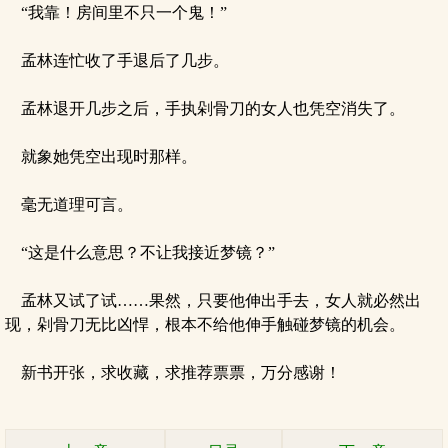
“我靠！房间里不只一个鬼！”
孟林连忙收了手退后了几步。
孟林退开几步之后，手执剁骨刀的女人也凭空消失了。
就象她凭空出现时那样。
毫无道理可言。
“这是什么意思？不让我接近梦镜？”
孟林又试了试……果然，只要他伸出手去，女人就必然出
现，剁骨刀无比凶悍，根本不给他伸手触碰梦镜的机会。
新书开张，求收藏，求推荐票票，万分感谢！