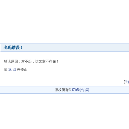
出现错误！
错误原因：对不起，该文章不存在！
请
返 回
并修正
[
关
版权所有©
t7b5小说网