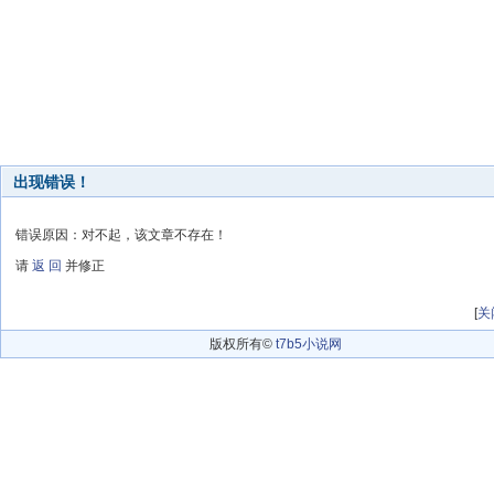
出现错误！
错误原因：对不起，该文章不存在！
请
返 回
并修正
[
关
版权所有©
t7b5小说网