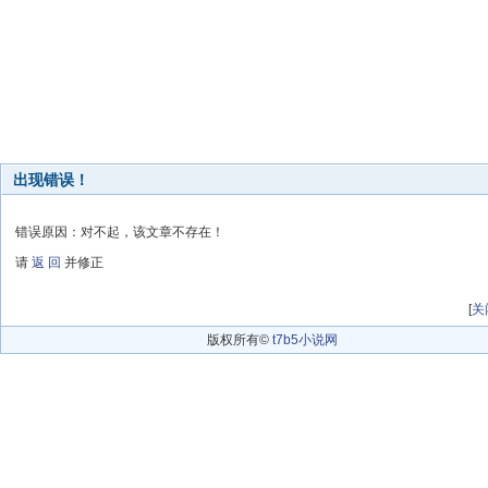
出现错误！
错误原因：对不起，该文章不存在！
请
返 回
并修正
[
关
版权所有©
t7b5小说网