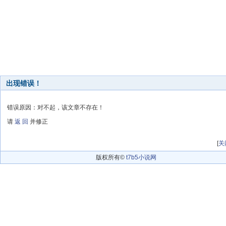
出现错误！
错误原因：对不起，该文章不存在！
请
返 回
并修正
[
关
版权所有©
t7b5小说网