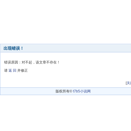
出现错误！
错误原因：对不起，该文章不存在！
请
返 回
并修正
[
关
版权所有©
t7b5小说网